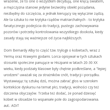
wrażenie, że to one o wszystkim decydują, one kręcą światem,
a mężczyzna stanowi jedynie bezwolny obiekt pożądania,
niezbędny do szczęścia, a jednak kierujący się wyłącznie żądzą.
Ale ta sztuka to nie krytyka rządów matriarchalnych - to krytyka
fanatycznego podejścia do tradycji, pustego zachowywania
pozorów i potrzeby kontrolowania wszystkiego dookoła, kiedy
zasady stają się ważniejsze od życia najbliższych.
Dom Bernardy Alby to część tzw. trylogii o kobietach, wraz z
Yermą oraz Krawymi godami. Lorca opisywał w tych sztukach
stosunki społeczne panujące w Hiszpanii w latach 20-30 XX
wieku, kiedy podziały klasowe były chętnie podkreślane, a "lepiej
urodzeni" uważali się za strażników cnót, tradycji i porządku.
Wystawiając tę sztukę dziś, można zabrać głos w szerokim
kontekście dyskursu na temat płci, tradycji, wolności czy też
dziczenia obyczajów. Trzeba też dodać, że ponad dziesięć
kobiet w obsadzie to wspaniałe pole do zagospodarowania.
aut.: ADiT