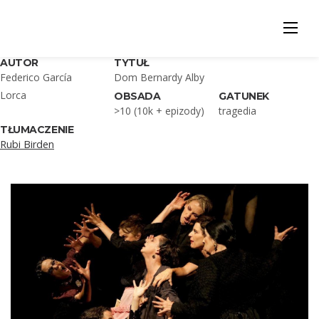
Skip
to
content
AUTOR
TYTUŁ
Federico García
Dom Bernardy Alby
Lorca
OBSADA
GATUNEK
>10 (10k + epizody)
tragedia
TŁUMACZENIE
Rubi Birden