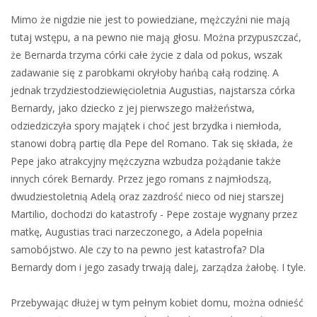
Mimo że nigdzie nie jest to powiedziane, mężczyźni nie mają
tutaj wstępu, a na pewno nie mają głosu. Można przypuszczać,
że Bernarda trzyma córki całe życie z dala od pokus, wszak
zadawanie się z parobkami okryłoby hańbą całą rodzinę. A
jednak trzydziestodziewięcioletnia Augustias, najstarsza córka
Bernardy, jako dziecko z jej pierwszego małżeństwa,
odziedziczyła spory majątek i choć jest brzydka i niemłoda,
stanowi dobrą partię dla Pepe del Romano. Tak się składa, że
Pepe jako atrakcyjny mężczyzna wzbudza pożądanie także
innych córek Bernardy. Przez jego romans z najmłodszą,
dwudziestoletnią Adelą oraz zazdrość nieco od niej starszej
Martilio, dochodzi do katastrofy - Pepe zostaje wygnany przez
matkę, Augustias traci narzeczonego, a Adela popełnia
samobójstwo. Ale czy to na pewno jest katastrofa? Dla
Bernardy dom i jego zasady trwają dalej, zarządza żałobę. I tyle.
Przebywając dłużej w tym pełnym kobiet domu, można odnieść