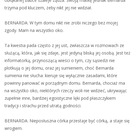
obłąkanej babce szaleje żądza. Swoją matkę jednak Bernarda
trzyma pod kluczem, żeby nikt jej nie widział.
BERNARDA: W tym domu nikt nie zrobi niczego bez mojej
zgody. Mam na wszystko oko.
Ta kwestia pada często z jej ust, zwłaszcza w rozmowach ze
służącą, która, jak się zdaje, jest jedyną bliską jej osobą. Jest też
informatorką, przynoszącą wieści o tym, czy sąsiedzi nie
plotkują o jej domu, oraz jej sumieniem, choć Bernarda
sumienia nie słucha: kieruje się wyłącznie zasadami, które
powinny panować w porządnym domu. Bernarda, chociaż ma
na wszystko oko, niektórych rzeczy woli nie widzieć, ukrywając
zupełnie inne, bardziej egoistyczne lęki pod płaszczykiem
tradycji i strachu przed utratą godności.
BERNARDA: Nieposłuszna córka przestaje być córką, a staje się
wrogiem.